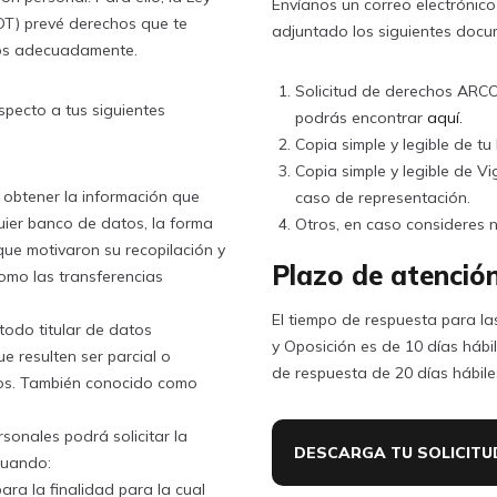
Envíanos un correo electrónico 
DT) prevé derechos que te
adjuntado los siguientes docu
dos adecuadamente.
Solicitud de derechos ARCO
pecto a tus siguientes
podrás encontrar
aquí.
Copia simple y legible de t
Copia simple y legible de V
obtener la información que
caso de representación.
uier banco de datos, la forma
Otros, en caso consideres 
que motivaron su recopilación y
Plazo de atenció
 como las transferencias
El tiempo de respuesta para la
todo titular de datos
y Oposición es de 10 días hábil
ue resulten ser parcial o
de respuesta de 20 días hábile
lsos. También conocido como
rsonales podrá solicitar la
DESCARGA TU SOLICITU
cuando:
ra la finalidad para la cual