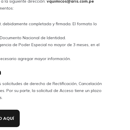
a la siguiente dirección:
vquimicos@aris.com.pe
mentos:
, debidamente completada y firmada. El formato lo
u Documento Nacional de Identidad.
igencia de Poder Especial no mayor de 3 meses, en el
necesario agregar mayor información.
n
s solicitudes de derecho de Rectificación, Cancelación
es. Por su parte, la solicitud de Acceso tiene un plazo
s.
D AQUÍ