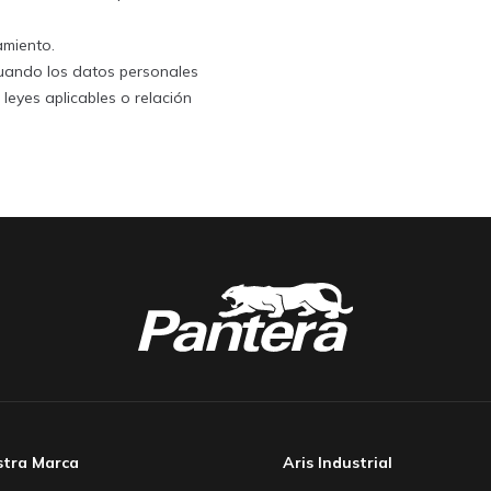
amiento.
cuando los datos personales
leyes aplicables o relación
stra Marca
Aris Industrial