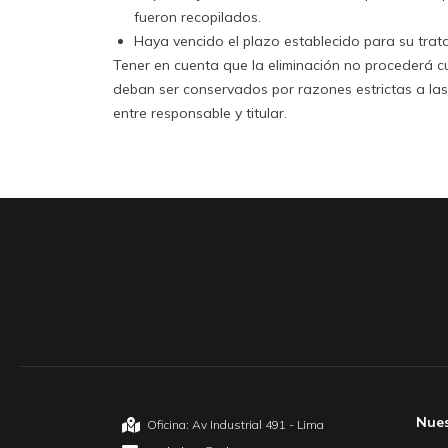
fueron recopilados.
Haya vencido el plazo establecido para su trat
Tener en cuenta que la eliminación no procederá 
deban ser conservados por razones estrictas a las 
entre responsable y titular.
Nue
Oficina: Av Industrial 491 - Lima