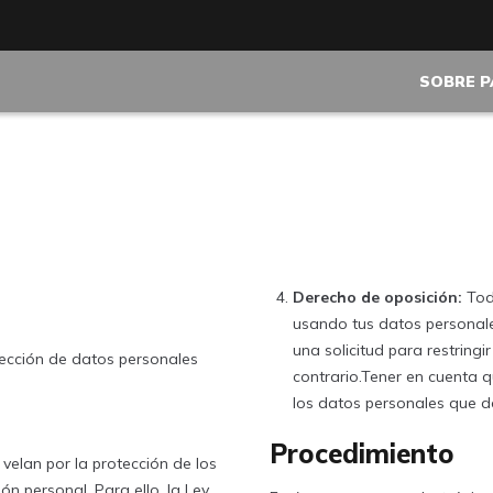
SOBRE 
Derecho de oposición:
Toda
usando tus datos personale
una solicitud para restringi
tección de datos personales
contrario.Tener en cuenta q
los datos personales que de
Procedimiento
elan por la protección de los
ón personal. Para ello, la Ley